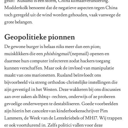
geldt: ‘Rusland is een storm, China klimaatverandering.’
Modderkolk benoemt dat de negatieve aspecten tegen China
toch geregeld uit de wind worden gehouden, vaak vanwege de
grote belangen.
Geopolitieke pionnen
De gewone burger is helaas niks meer dan een pion;
muisklikkers die een
phishingmail
(nepmail) openen en
daarmee hun computer infecteren zodat hackers toegang
kunnen verschaffen. Maar ook de invloed van manipulatie
maakt van ons marionetten. Rusland beïnvloedt ons
bijvoorbeeld via streng orthodox-christelijke instellingen die
zijn gevestigd in het Westen. Deze wakkeren bij ons discussies
aan over zaken als lhbtq+-rechten, onderwijs of ze proberen
gevoelige onderwerpen te destabiliseren. Goede voorbeelden
zijn hierin het
cancelen
van kinderboekenschrijver Pim
Lammers, de Week van de Lentekriebels of MH17. Wij trappen
er ook voortdurend in. Zelfs politici vallen voor deze