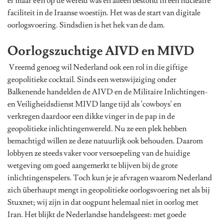
er maar één op de wereld was en alleen bestond in een nucleaire
faciliteit in de Iraanse woestijn. Het was de start van digitale
oorlogsvoering. Sindsdien is het hek van de dam.
Oorlogszuchtige AIVD en MIVD
Vreemd genoeg wil Nederland ook een rol in die giftige
geopolitieke cocktail. Sinds een wetswijziging onder
Balkenende handelden de AIVD en de Militaire Inlichtingen-
en Veiligheidsdienst MIVD lange tijd als 'cowboys' en
verkregen daardoor een dikke vinger in de pap in de
geopolitieke inlichtingenwereld. Nu ze een plek hebben
bemachtigd willen ze deze natuurlijk ook behouden. Daarom
lobbyen ze steeds vaker voor versoepeling van de huidige
wetgeving om goed aangemerkt te blijven bij de grote
inlichtingenspelers. Toch kun je je afvragen waarom Nederland
zich überhaupt mengt in geopolitieke oorlogsvoering net als bij
Stuxnet; wij zijn in dat oogpunt helemaal niet in oorlog met
Iran. Het blijkt de Nederlandse handelsgeest: met goede