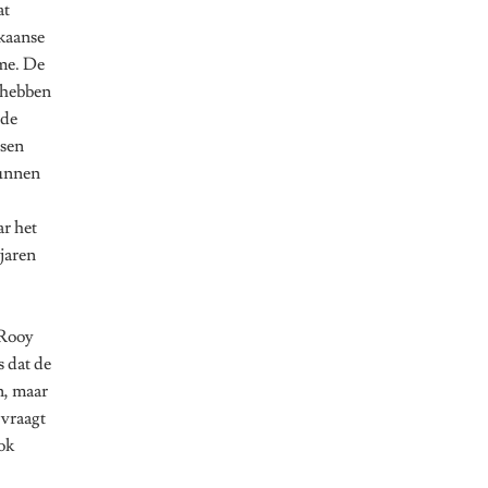
at
kaanse
sme. De
 hebben
 de
nsen
kunnen
ar het
jaren
 Rooy
 dat de
n, maar
 vraagt
ook