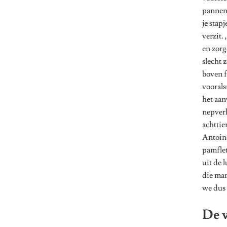
pannenk
je stap
verzit.
en zorg
slecht 
boven f
voorals
het aan
nepverh
achttie
Antoine
pamflet
uit de 
die man
we dus 
De v