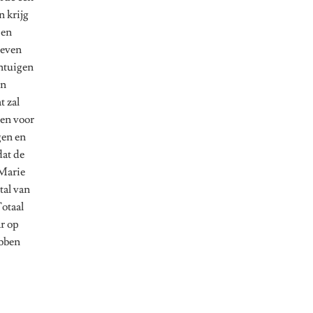
n krijg
 en
leven
intuigen
en
t zal
ien voor
gen en
dat de
 Marie
tal van
Totaal
ar op
ebben