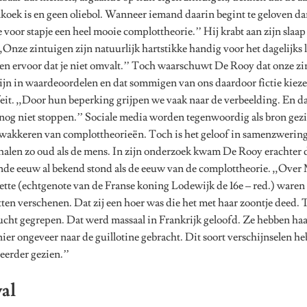
oek is en geen oliebol. Wanneer iemand daarin begint te geloven da
je voor stapje een heel mooie complottheorie.’’ Hij krabt aan zijn slaap
 ,,Onze zintuigen zijn natuurlijk hartstikke handig voor het dagelijks 
en ervoor dat je niet omvalt.’’ Toch waarschuwt De Rooy dat onze z
zijn in waardeoordelen en dat sommigen van ons daardoor fictie kiez
eit. ,,Door hun beperking grijpen we vaak naar de verbeelding. En da
nog niet stoppen.’’ Sociale media worden tegenwoordig als bron gez
wakkeren van complottheorieën. Toch is het geloof in samenzwerin
alen zo oud als de mens. In zijn onderzoek kwam De Rooy erachter 
nde eeuw al bekend stond als de eeuw van de complottheorie. ,,Over
tte (echtgenote van de Franse koning Lodewijk de 16e – red.) waren 
ten verschenen. Dat zij een hoer was die het met haar zoontje deed. 
lucht gegrepen. Dat werd massaal in Frankrijk geloofd. Ze hebben ha
ier ongeveer naar de guillotine gebracht. Dit soort verschijnselen h
eerder gezien.’’
al