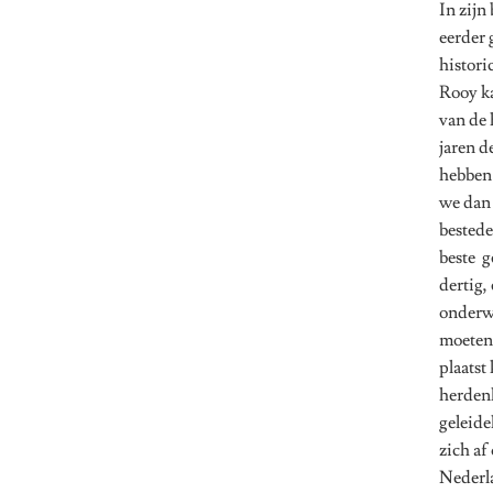
In zijn
eerder 
histori
Rooy ka
van de 
jaren d
hebben 
we dan 
bestede
beste g
dertig,
onderwe
moeten 
plaatst
herdenk
geleide
zich af 
Nederla