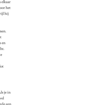
 elkaar
voor het
jl hij
men.
t
n en
ht.
te
lot
ls je in
wel
arde een