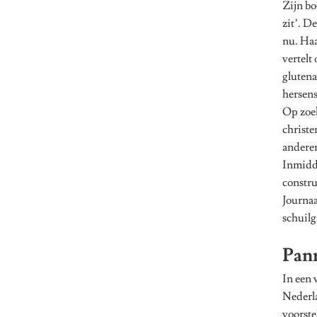
Zijn bo
zit’. D
nu. Haa
vertelt
glutena
hersens
Op zoek
christe
anderen
Inmidde
constru
Journaa
schuilg
Pan
In een 
Nederla
voorste