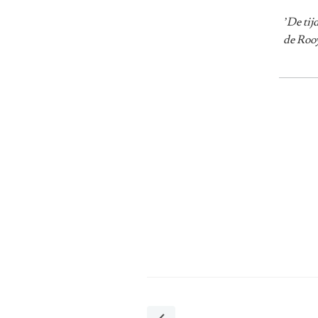
’De tij
de Rooy