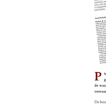
P
i
g
de waa
onwaar
De hoog