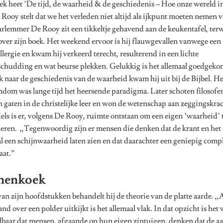
ek heet ’De tijd, de waarheid & de geschiedenis – Hoe onze wereld in
e Rooy stelt dat we het verleden niet altijd als ijkpunt moeten nemen 
rlemmer De Rooy zit een tikkeltje gehavend aan de keukentafel, terwi
 over zijn boek. Het weekend ervoor is hij flauwgevallen vanwege een
llergie en kwam hij verkeerd terecht, resulterend in een lichte
chudding en wat beurse plekken. Gelukkig is het allemaal goedgeko
 naar de geschiedenis van de waarheid kwam hij uit bij de Bijbel. He
ndom was lange tijd het heersende paradigma. Later schoten filosofe
 gaten in de christelijke leer en won de wetenschap aan zeggingskrac
ls is er, volgens De Rooy, ruimte ontstaan om een eigen ’waarheid’ 
eren. ,,Tegenwoordig zijn er mensen die denken dat de krant en het
l een schijnwaarheid laten zien en dat daarachter een geniepig comp
aat.”
nenkoek
van zijn hoofdstukken behandelt hij de theorie van de platte aarde. ,,A
nd over een polder uitkijkt is het allemaal vlak. In dat opzicht is het 
lbaar dat mensen, afgaande op hun eigen zintuigen, denken dat de a