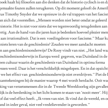
 boek haalt hij filosofen aan die denken dat de historie cyclisch is en d
gemaakte fouten zullen terugkeren. Op dit moment gelooft de Ameri
cus Timothy Snyder dat we opnieuw in de val trappen van het fasci
n zich dat voorstellen. ,,Mensen worden niet beter omdat ze geleerd
historie. Het is niet voor niets dat we tegenwoordig terugdenken aan
ertig. Aan de hand van die jaren kun je bedenken hoeveel plezier me
aan irrationaliteit. Dat is een voedingsbron voor fascisme.’’ Maar 
niets leren van de geschiedenis? Zouden we meer aandacht moeten
n aan geschiedenisonderwijs? De Rooy vindt van niet. ,,Het land wa
eschiedenisonderwijs in Europa werd gegeven, was Duitsland in de 
 een cultuur waarin de geschiedenis van Duitsland in optima forma
zen werd. Daar is het verschrikkelijk misgelopen. En in dat opzicht
we het effect van geschiedenisonderwijs niet overdrijven.’’ Piet de
 kanttekeningen bij de manier waarop 4 mei wordt herdacht. Ooit was
ing van verzetsmensen die in de Tweede Wereldoorlog zijn gevalle
lijk is de herdenking in het licht komen te staan van ’nooit meer’. Hij
of dat veel effect heeft. ,,Ik vrees van niet. Ik vind dat de wereld, en 
nd in ieder geval, niet veel vredelievender is geworden.’’