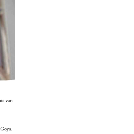
is van
o Goya.